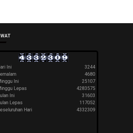
AWAT
ari Ini
3244
emalam
4680
inggu Ini
25107
inggu Lepas
4283575
ulan Ini
31603
ulan Lepas
117052
eseluruhan Hari
4332309