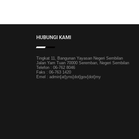
HUBUNGI KAMI
Tingkat 11, Bangunan Yayasan Negeri Sembilan
Jalan Yam Tuan 70000 Seremban, Negeri Sembilan
Telefon : 06-762 8046
Faks : 06-763 1420
Emel : admin[at]yns[dot]gov[dot]my