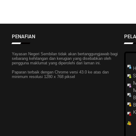
PENAFIAN
PEL
Yayasan Negeri Sembilan tidak akan bertanggungjawab bagi
sebarang kehilangan dan kerugian yang disebabkan oleh
pengguna maklumat yang diperolehi dari laman ini.
H
Paparan terbaik dengan Chrome versi 43.0 ke atas dan
S
minimum resolusi 1280 x 768 piksel
M
M
B
B
K