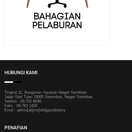
HUBUNGI KAMI
Tingkat 11, Bangunan Yayasan Negeri Sembilan
Jalan Yam Tuan 70000 Seremban, Negeri Sembilan
Telefon : 06-762 8046
Faks : 06-763 1420
Emel : admin[at]yns[dot]gov[dot]my
PENAFIAN