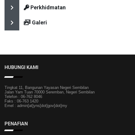
Perkhidmatan
Galeri
HUBUNGI KAMI
Tingkat 11, Bangunan Yayasan Negeri Sembilan
Jalan Yam Tuan 70000 Seremban, Negeri Sembilan
Telefon : 06-762 8046
Faks : 06-763 1420
Emel : admin[at]yns[dot]gov[dot]my
PENAFIAN