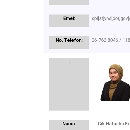
spi[at]yns[dot]gov
06-762 8046 / 11
Cik Natasha Eri