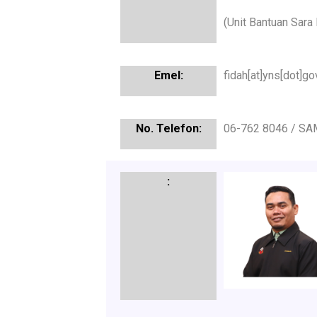
(Unit Bantuan Sara
fidah[at]yns[dot]g
06-762 8046 / SA