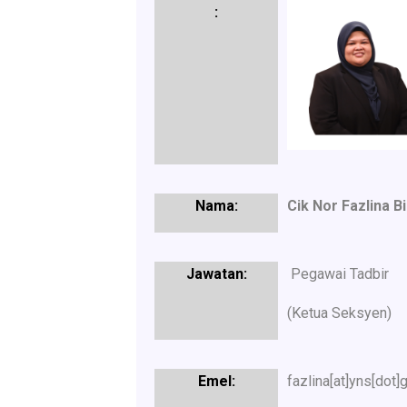
Cik Nor Fazlina Bi
Pegawai Tadbir
(Ketua Seksyen)
fazlina[at]yns[dot