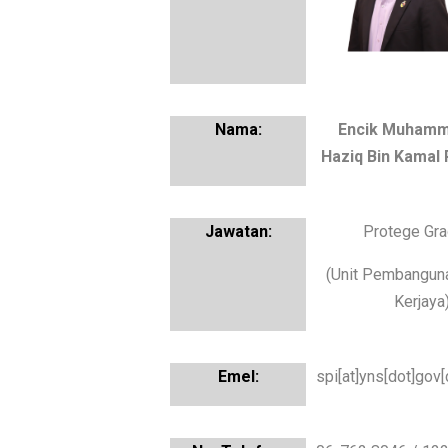
Encik Muhamma
Haziq Bin Kamal
Protege Gr
(Unit Pembangun
Kerjaya
spi[at]yns[dot]gov