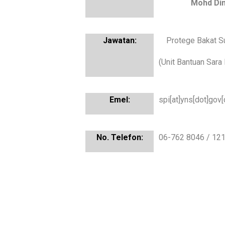
Mohd Din
Protege Bakat S
(Unit Bantuan Sara
spi[at]yns[dot]gov
06-762 8046 / 12