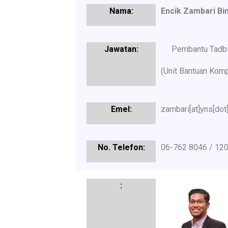
Encik Zambari B
Pembantu Tadbi
(Unit Bantuan Komp
zambari[at]yns[dot
06-762 8046 / 12