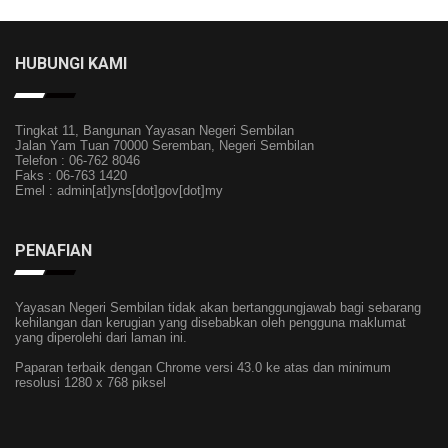
HUBUNGI KAMI
Tingkat 11, Bangunan Yayasan Negeri Sembilan
Jalan Yam Tuan 70000 Seremban, Negeri Sembilan
Telefon : 06-762 8046
Faks : 06-763 1420
Emel : admin[at]yns[dot]gov[dot]my
PENAFIAN
Yayasan Negeri Sembilan tidak akan bertanggungjawab bagi sebarang
kehilangan dan kerugian yang disebabkan oleh pengguna maklumat
yang diperolehi dari laman ini.
Paparan terbaik dengan Chrome versi 43.0 ke atas dan minimum
resolusi 1280 x 768 piksel